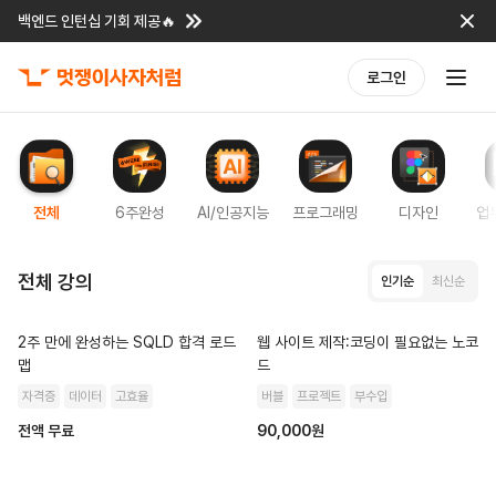
백엔드 인턴십 기회 제공🔥
로그인
전체
6주완성
AI/인공지능
프로그래밍
디자인
업
전체 강의
인기순
최신순
2주 만에 완성하는 SQLD 합격 로드
웹 사이트 제작:코딩이 필요없는 노코
맵
드
자격증
데이터
고효율
버블
프로젝트
부수입
전액 무료
90,000원