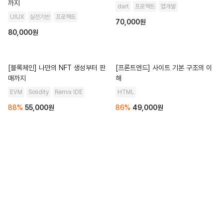
까지
dart
프로젝트
앱개발
UIUX
실전기반
프로젝트
70,000원
80,000원
[블록체인] 나만의 NFT 생성부터 판
[프론트엔드] 사이트 기본 구조의 이
매까지
해
EVM
Solidity
Remix IDE
HTML
88
%
55,000
원
86
%
49,000
원
모든 교육 경험
전체 강의