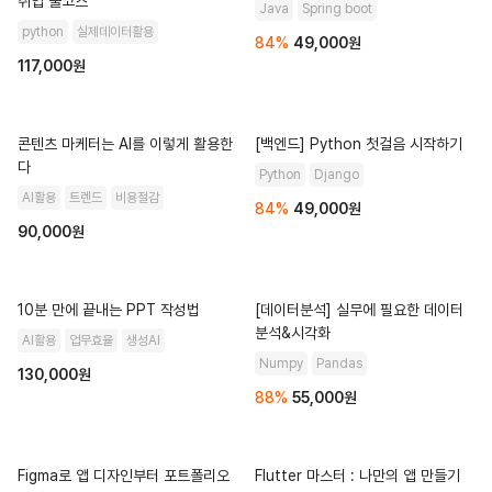
취업 풀코스
Java
Spring boot
python
실제데이터활용
84
%
49,000
원
117,000원
콘텐츠 마케터는 AI를 이렇게 활용한
[백엔드] Python 첫걸음 시작하기
다
Python
Django
AI활용
트렌드
비용절감
84
%
49,000
원
90,000원
10분 만에 끝내는 PPT 작성법
[데이터분석] 실무에 필요한 데이터
분석&시각화
AI활용
업무효율
생성AI
Numpy
Pandas
130,000원
88
%
55,000
원
Figma로 앱 디자인부터 포트폴리오
Flutter 마스터 : 나만의 앱 만들기