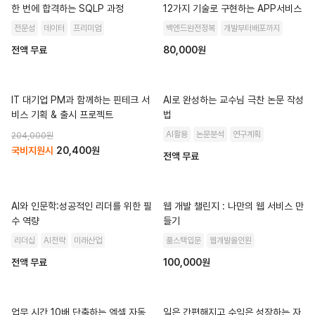
한 번에 합격하는 SQLP 과정
12가지 기술로 구현하는 APP서비스
전문성
데이터
프리미엄
백엔드완전정복
개발부터배포까지
전액 무료
80,000원
IT 대기업 PM과 함께하는 핀테크 서
AI로 완성하는 교수님 극찬 논문 작성
비스 기획 & 출시 프로젝트
법
AI활용
논문분석
연구계획
204,000
원
국비지원시
20,400
원
전액 무료
AI와 인문학:성공적인 리더를 위한 필
웹 개발 챌린지 : 나만의 웹 서비스 만
수 역량
들기
리더십
AI전략
미래산업
풀스택입문
웹개발올인원
전액 무료
100,000원
업무 시간 10배 단축하는 엑셀 자동
일은 간편해지고 수익은 성장하는 자