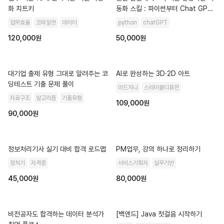
화 치트키
동화 스킬 : 파이썬부터 Chat GPT
까지
업무효율
코파일럿
데이터
python
chatGPT
120,000원
50,000원
대기업 출제 유형 그대로 알려주는 코
AI로 완성하는 3D·2D 아트
딩테스트 기출 문제 풀이
미드저니
스테이블디퓨전
자료구조
알고리즘
기출유형
109,000원
90,000원
정보처리기사 실기 대비 합격 로드맵
PM업무, 강의 하나로 정리하기
정처기
자격증
서비스기획자
실무기반
45,000원
80,000원
비전공자도 합격하는 데이터 분석가
[백엔드] Java 첫걸음 시작하기