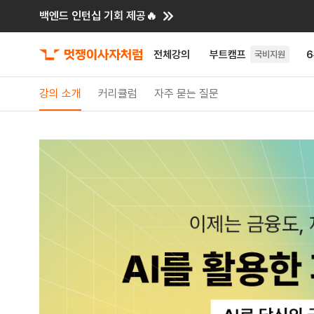
백엔드 인턴십 기회 제공🔥
전체강의
부트캠프
국비지원
강의 소개
커리큘럼
자주 묻는 질문