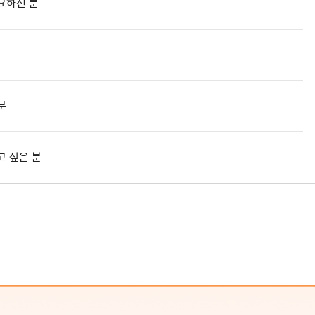
요하신 분
분
고 싶은 분