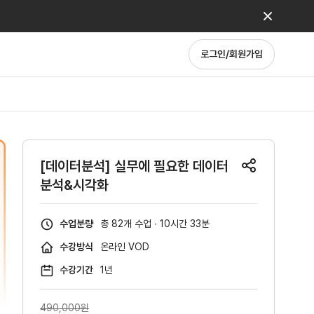
로그인/회원가입
[데이터분석] 실무에 필요한 데이터
분석&시각화
수업분량
총 82개 수업 ∙ 10시간 33분
수강방식
온라인 VOD
수강기간
1년
490,000
원