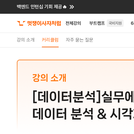
백엔드 인턴십 기회 제공🔥
전체강의
부트캠프
국비지원
강의 소개
커리큘럼
자주 묻는 질문