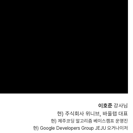
이호준
강사님
현) 주식회사 위니브, 바울랩 대표
현) 제주코딩 알고리즘 베이스캠프 운영진
현) Google Developers Group JEJU 오거나이저