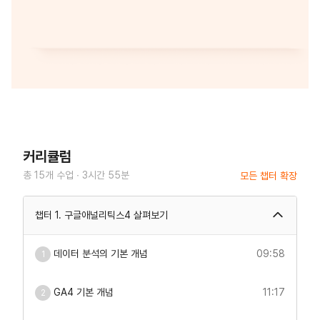
커리큘럼
총
15
개 수업 ∙
3시간 55분
모든 챕터
확장
챕터 1. 구글애널리틱스4 살펴보기
데이터 분석의 기본 개념
09:58
1
GA4 기본 개념
11:17
2