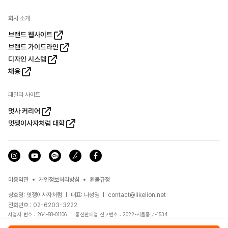
회사 소개
브랜드 웹사이트
브랜드 가이드라인
디자인 시스템
채용
패밀리 사이트
멋사 커리어
멋쟁이사자처럼 대학
이용약관
개인정보처리방침
환불규정
상호명: 멋쟁이사자처럼
대표: 나성영
contact@likelion.net
전화번호 : 02-6203-3222
사업자 번호 : 264-88-01106
통신판매업 신고번호 : 2022-서울종로-1534
주소 : 서울 종로구 종로3길17, 광화문D타워 D1동 16층, 17층