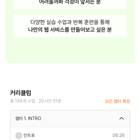
커리큘럼
총
194
개 수업 ∙
20시간 51분
모든 챕터
확장
챕터 1. INTRO
인트로
06:26
1