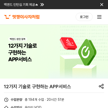
백엔드 인턴십 기회 제공🔥
로그인
12가지 기술로 구현하는 APP서비스
수업분량
총 194개 수업 ∙ 20시간 51분
수강방식
온라인 VOD