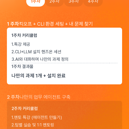
1주차
2주차
3주차
4주차
1 주차
킥오프 + CLI 환경 세팅 + 내 문제 찾기
1주차 커리큘럼
1
.
특강 제공
2
.
CLI+LLM 설치 핸즈온 세션
3
.
AI와 대화하며 나만의 과제 정의
1주차 결과물
나만의 과제 1개 + 설치 완료
2 주차
나만의 업무 에이전트 구축
2주차 커리큘럼
1
.
멘토 특강 (에이전트 만들기)
2
.
팀별 실습 및 1:1 멘토링