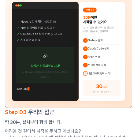
1주차 실습
30분
이면
✓
Node.js 설치 확인
(v20.11.0)
시작할 수 있어요
✓
npm 업데이트 완료
(v10.2.4)
강사와 함께 설치부터 첫 실행까지.
어렵지 않습니다, 진짜로요.
✓
Claude Code 설치 완료
(v1.0.23)
✓
API 키 인증 성공
Node.js 설치
✓
Claude Code 설치
✓
🎉
API 키 연결
✓
첫 번째 명령 실행
✓
설치가 완료되었습니다!
이제 claude 명령어로 AI 에이전트를 시작할 수
나만의 에이전트 시작!
→
있습니다.
30
min
$
claude
설치부터 첫 실행까지
Step 03
우리의 접근
딱 30분, 설치부터 함께 합니다.
어려울 것 같아서 시작을 못하고 계셨나요?