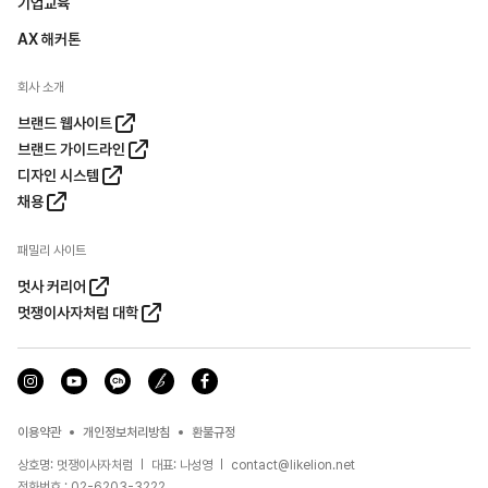
기업교육
AX 해커톤
회사 소개
브랜드 웹사이트
브랜드 가이드라인
디자인 시스템
채용
패밀리 사이트
멋사 커리어
멋쟁이사자처럼 대학
이용약관
개인정보처리방침
환불규정
상호명: 멋쟁이사자처럼
대표: 나성영
contact@likelion.net
전화번호 : 02-6203-3222