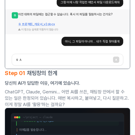
그럼 어제 나랑 작업한 제안서 파일 다운로드해줘
이전 대화의 파일에는 접근할 수 없습니다. 혹시 이 파일을 말씀하시는 건가요?
G
📎 프로젝트_개요서_v2.docx
⚠️ 이 링크는 실제로 작동하지 않습니다
아니, 그 파일이 아니야... 내가 직접 찾아올게
$ claude
제안서 만들고 홍길동 차장님에게 이메일로 보내줘
📎 AI에이전트_교육제안서_v3.pdf ← 이 파일을 홍길동 차장님한테
╭─
Claude Code
— 작업을 시작합니다
│
프로젝트 파일을 분석 중...
Step 01
채팅창의 한계
✓
고객사_RFP.pdf
— 12p 파싱 완료
당신의 AI가 답답한 이유, 여기에 있습니다.
✓
교육과정_커리큘럼.md
— 4주차 확인
✓
제안서_템플릿.docx
— 구조 파악 완료
ChatGPT, Claude, Gemini... 어떤 AI를 쓰든, 채팅창 안에서 할 수
있는 일은 한정되어 있습니다. 매번 복사하고, 붙여넣고, 다시 질문하고.
│
제안서를 생성합니다...
이게 정말 AI를 ‘활용’하는 걸까요?
→
Created
AI에이전트_교육제안서.pdf
→
Created
교육_일정표.xlsx
~/project — claude
→
Created
견적서_v1.pdf
│
이메일을 발송합니다...