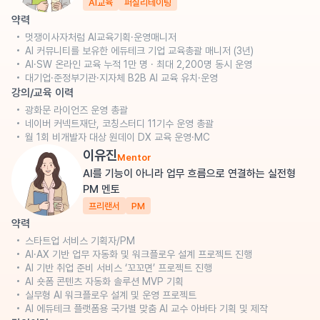
AI교육
퍼실리테이팅
약력
멋쟁이사자처럼 AI교육기획·운영매니저
AI 커뮤니티를 보유한 에듀테크 기업 교육총괄 매니저 (3년)
AI·SW 온라인 교육 누적 1만 명 · 최대 2,200명 동시 운영
대기업·준정부기관·지자체 B2B AI 교육 유치·운영
강의/교육 이력
광화문 라이언즈 운영 총괄
네이버 커넥트재단, 코칭스터디 11기수 운영 총괄
월 1회 비개발자 대상 원데이 DX 교육 운영·MC
이유진
Mentor
AI를 기능이 아니라 업무 흐름으로 연결하는 실전형
PM 멘토
프리랜서
PM
약력
스타트업 서비스 기획자/PM
AI·AX 기반 업무 자동화 및 워크플로우 설계 프로젝트 진행
AI 기반 취업 준비 서비스 ‘꼬꼬면’ 프로젝트 진행
AI 숏폼 콘텐츠 자동화 솔루션 MVP 기획
실무형 AI 워크플로우 설계 및 운영 프로젝트
AI 에듀테크 플랫폼용 국가별 맞춤 AI 교수 아바타 기획 및 제작