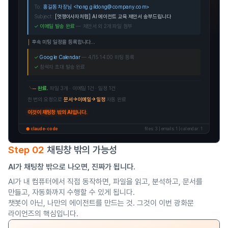
To:
홍길동 차장님 <hong.gildong@company.com>
Subject:
[멋쟁이사자처럼] AI 에이전트 교육 제안서 송부드립니다
✓ 이메일 발송 완료
— 제안서 외 2개 파일 첨부
│
후속 미팅 일정을 등록합니다...
✓
Google Calendar
— 4/15 14:00 미팅 등록
✓
참석자 초대 발송 완료
╰─
완료.
파일 3개 · 이메일 1건 · 일정 1건
한 번의 요청으로
문서→이메일→일정
자동 완료
이것이 채팅창 밖의 AI입니다.
● claude-code
files: 3 | emails: 1 | calendar: 1
Step 02
채팅창 밖의 가능성
AI가 채팅창 밖으로 나오면, 진짜가 됩니다.
AI가 내 컴퓨터에서 직접 동작하면, 파일을 읽고, 분석하고, 문서를
만들고, 자동화까지 수행할 수 있게 됩니다.
챗봇이 아닌, 나만의 에이전트를 만드는 것. 그것이 이번 광화문
라이언즈의 핵심입니다.