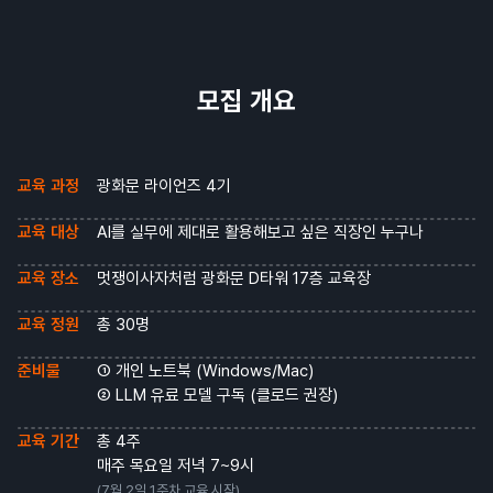
모집 개요
교육 과정
광화문 라이언즈 4기
교육 대상
AI를 실무에 제대로 활용해보고 싶은 직장인 누구나
교육 장소
멋쟁이사자처럼 광화문 D타워 17층 교육장
교육 정원
총 30명
준비물
① 개인 노트북 (Windows/Mac)
② LLM 유료 모델 구독 (클로드 권장)
교육 기간
총 4주
매주 목요일 저녁 7~9시
(7월 2일 1주차 교육 시작)