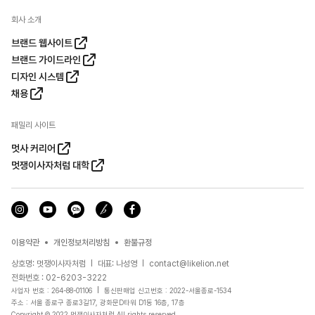
회사 소개
브랜드 웹사이트
브랜드 가이드라인
디자인 시스템
채용
패밀리 사이트
멋사 커리어
멋쟁이사자처럼 대학
이용약관
개인정보처리방침
환불규정
상호명: 멋쟁이사자처럼
대표: 나성영
contact@likelion.net
전화번호 : 02-6203-3222
사업자 번호 : 264-88-01106
통신판매업 신고번호 : 2022-서울종로-1534
주소 : 서울 종로구 종로3길17, 광화문D타워 D1동 16층, 17층
Copyright © 2022 멋쟁이사자처럼 All rights reserved.