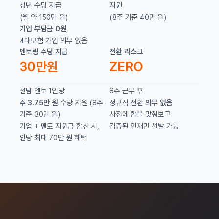
청년 수당 지급
지원
(월 약 150만 원)
(8주 기준 40만 원)
기업 부담금 0원
,
4대보험 가입 의무 없음
멘토링 수당 지급
전환 리스크
30만원
ZERO
전담 멘토 1인당
8주 근무 후
주 3.75만 원
수당 지원 (8주
정규직 전환
의무 없음
기준 30만 원)
사전에 합을 맞춰보고
기업 + 멘토 지원금 합산 시,
검증된 인재만 선발 가능
인당 최대 70만 원 혜택