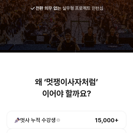
전환 의무 없는
실무형 프로젝트 인턴십
왜 ‘멋쟁이사자처럼’
이어야 할까요?
15,000
+
멋사 누적 수강생