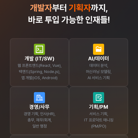
개발자
부터
기획자
까지,
바로 투입 가능한 인재들!
개발 (IT/SW)
AI/데이터
웹 프론트엔드(React, Vue),
데이터 분석,
백엔드(Spring, Node.js),
머신러닝 모델링,
앱 개발(iOS, Android)
AI 서비스 기획
경영/사무
기획/PM
경영 기획, 인사(HR),
서비스 기획,
총무, 재무/회계,
IT 프로덕트 매니징
일반 행정
(PM/PO)